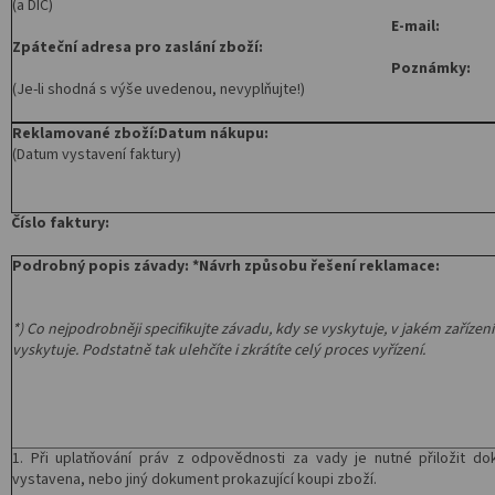
(a DIČ)
Salony
E-mail:
Zpáteční adresa pro zaslání zboží:
Přihlášení
Poznámky:
(Je-li shodná s výše uvedenou, nevyplňujte!)
Reklamované zboží:
Datum nákupu:
(Datum vystavení faktury)
Číslo faktury:
Podrobný popis závady: *
Návrh způsobu řešení reklamace:
*) Co nejpodrobněji specifikujte závadu, kdy se vyskytuje, v jakém zařízení
vyskytuje. Podstatně tak ulehčíte i zkrátíte celý proces vyřízení.
1. Při uplatňování práv z odpovědnosti za vady je nutné přiložit dok
vystavena, nebo jiný dokument prokazující koupi zboží.