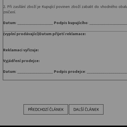
2. Při zasílání zboží je Kupující povinen zboží zabalit do vhodného ob
zničení.
Datum
: __________________
Podpis kupujícího
: __________________
(vyplní prodávající)
Datum přijetí reklamace:
Reklamaci vyřizuje:
Vyjádření prodejce:
Datum
: __________________
Podpis prodejce
: ___________________
PŘEDCHOZÍ ČLÁNEK
DALŠÍ ČLÁNEK