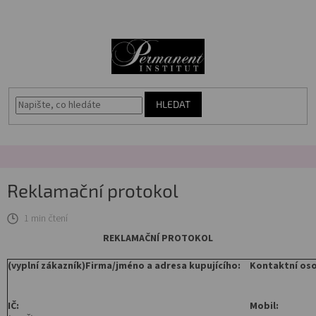
Přejít
🎁
N
na
Voucher
obsah
K
Akce
Permanentní
makeup
HLEDAT
Vybavení
salonu
Péče
Reklamační protokol
o
pleť
1 min čtení
REKLAMAČNÍ PROTOKOL
Poradna
(vyplní zákazník)
Firma/jméno a adresa kupujícího:
Kontaktní os
Masterbook
Kurzy
IČ:
Mobil: