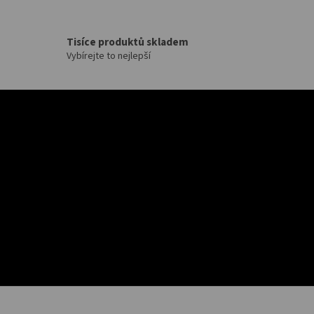
Tisíce produktů skladem
Vybírejte to nejlepší
Z
á