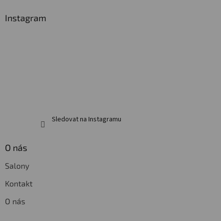
p
a
Instagram
t
í
Sledovat na Instagramu
O nás
Salony
Kontakt
O nás