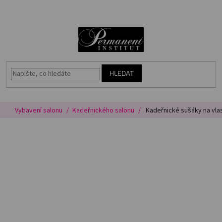
Přejít
🎁
N
na
Voucher
obsah
K
Akce
Permanentní
makeup
HLEDAT
Vybavení
salonu
Vybavení salonu
Kadeřnického salonu
Kadeřnické sušáky na vla
Péče
o
pleť
Poradna
Masterbook
Kurzy