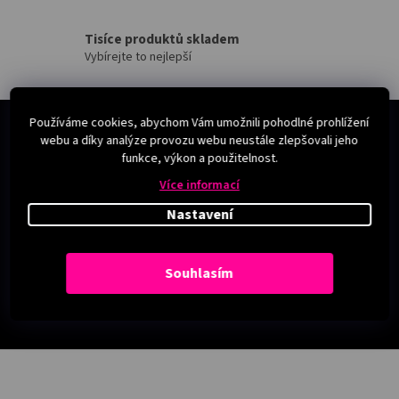
Tisíce produktů skladem
Vybírejte to nejlepší
Používáme cookies, abychom Vám umožnili pohodlné prohlížení
webu a díky analýze provozu webu neustále zlepšovali jeho
funkce, výkon a použitelnost.
Více informací
Nastavení
Souhlasím
Z
á
p