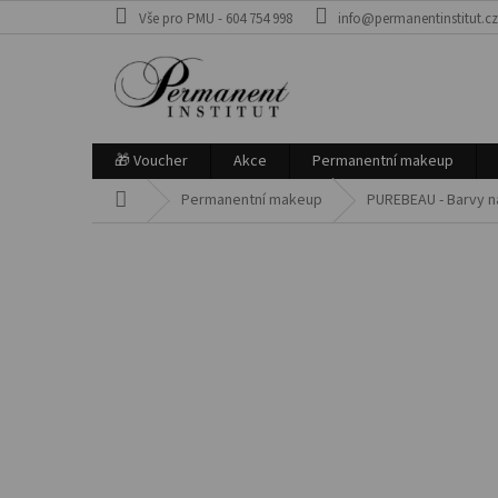
Přejít
Vše pro PMU - 604 754 998
info@permanentinstitut.c
na
obsah
🎁 Voucher
Akce
Permanentní makeup
Domů
Permanentní makeup
PUREBEAU - Barvy 