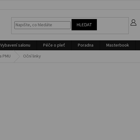
z
HLEDAT
Vybavení salonu
Péče o pleť
Poradna
Masterbook
na PMU
Oční linky