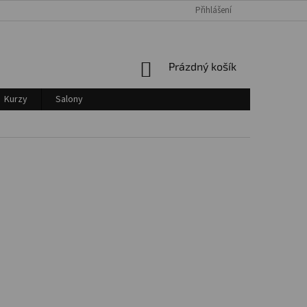
Přihlášení
Login
NÁKUPNÍ
Prázdný košík
KOŠÍK
Kurzy
Salony