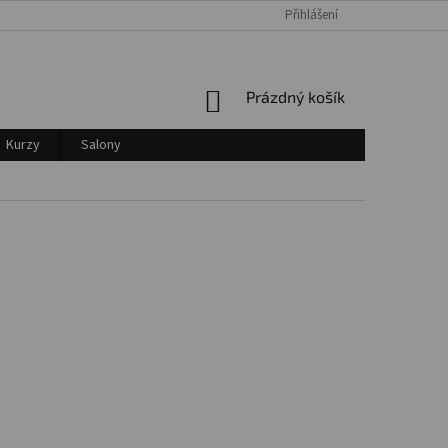
Přihlášení
Login
NÁKUPNÍ
Prázdný košík
KOŠÍK
Kurzy
Salony