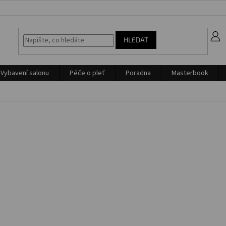
z
HLEDAT
Vybavení salonu
Péče o pleť
Poradna
Masterbook