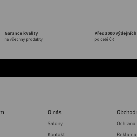
Garance kvality
Přes 3000 výdejních
na všechny produkty
po celé ČR
am
O nás
Obchodn
Salony
Ochrana 
Kontakt
Reklamac