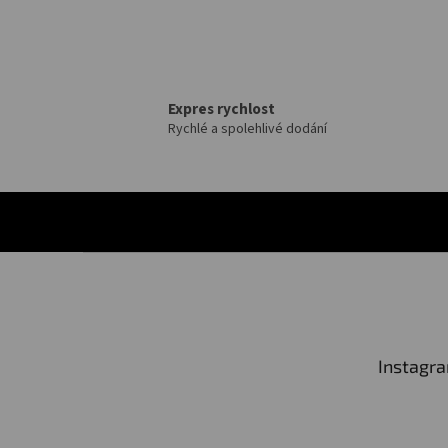
Expres rychlost
Rychlé a spolehlivé dodání
Z
á
p
a
t
Instagr
í