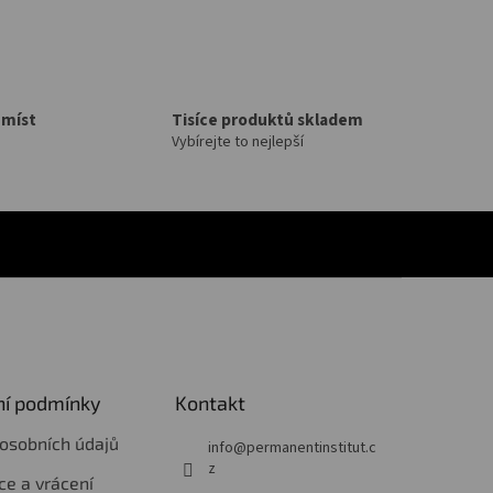
 míst
Tisíce produktů skladem
Vybírejte to nejlepší
í podmínky
Kontakt
osobních údajů
info
@
permanentinstitut.c
z
e a vrácení