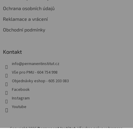
Ochrana osobních údajů
Reklamace a vrácení
Obchodní podmínky
Kontakt
info
@
permanentinstitut.cz
Vše pro PMU - 604 754 998
Objednávky eshop - 605 203 083
Facebook
Instagram
Youtube
Copyright 2026
Permanent Institut
. Všechna práva vyhrazena.