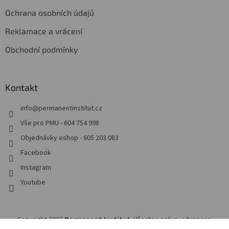
Ochrana osobních údajů
Reklamace a vrácení
Obchodní podmínky
Kontakt
info
@
permanentinstitut.cz
Vše pro PMU - 604 754 998
Objednávky eshop - 605 203 083
Facebook
Instagram
Youtube
Copyright 2026
Permanent Institut
. Všechna práva vyhrazena.