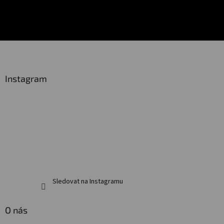
Z
á
p
a
Instagram
t
í
Sledovat na Instagramu
O nás