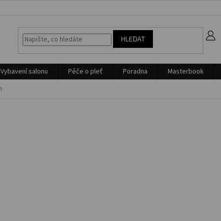
z
HLEDAT
Vybavení salonu
Péče o pleť
Poradna
Masterbook
n