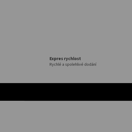
Expres rychlost
Rychlé a spolehlivé dodání
Z
á
p
a
t