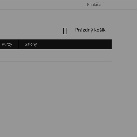
Přihlášení
Login
NÁKUPNÍ
Prázdný košík
KOŠÍK
Kurzy
Salony