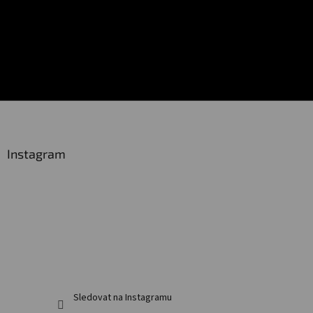
Z
á
p
a
Instagram
t
í
Sledovat na Instagramu