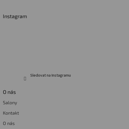
á
p
a
Instagram
t
í
Sledovat na Instagramu
O nás
Salony
Kontakt
O nás