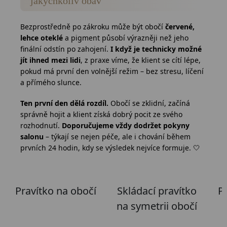
jakýchkoliv obav
Bezprostředně po zákroku může být obočí
červené,
lehce oteklé
a pigment působí výrazněji než jeho
finální odstín po zahojení.
I když je technicky možné
jít ihned mezi lidi
, z praxe víme, že klient se cítí lépe,
pokud má první den volnější režim – bez stresu, líčení
a přímého slunce.
Ten první den dělá rozdíl.
Obočí se zklidní, začíná
správně hojit a klient získá dobrý pocit ze svého
rozhodnutí.
Doporučujeme vždy dodržet pokyny
salonu
– týkají se nejen péče, ale i chování během
prvních 24 hodin, kdy se výsledek nejvíce formuje. 🤍