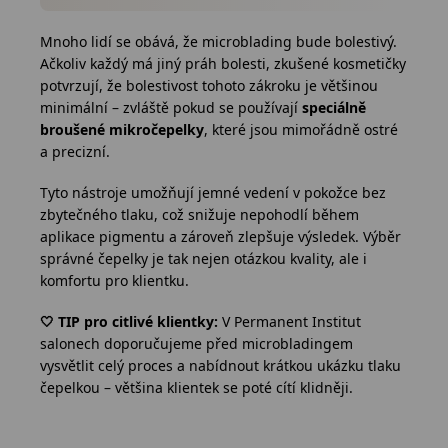
Mnoho lidí se obává, že microblading bude bolestivý.
Ačkoliv každý má jiný práh bolesti, zkušené kosmetičky
potvrzují, že bolestivost tohoto zákroku je většinou
minimální – zvláště pokud se používají
speciálně
broušené mikročepelky
, které jsou mimořádně ostré
a precizní.
Tyto nástroje umožňují jemné vedení v pokožce bez
zbytečného tlaku, což snižuje nepohodlí během
aplikace pigmentu a zároveň zlepšuje výsledek. Výběr
správné čepelky je tak nejen otázkou kvality, ale i
komfortu pro klientku.
🤍 TIP pro citlivé klientky:
V Permanent Institut
salonech doporučujeme před microbladingem
vysvětlit celý proces a nabídnout krátkou ukázku tlaku
čepelkou – většina klientek se poté cítí klidněji.