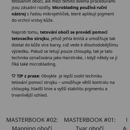
tetováním obočí, ale mezi těmito dvěma procedurami
jsou zásadní rozdíly.
Microblading používá ruční
nástroj
s řadou mikrojehliček, které aplikují pigment
do vrchní vrstvy kůže.
Naproti tomu,
tetování obočí se provádí pomocí
tetovacího strojku
, jehož jehla kmitá a umožňuje tak
dostat do kůže více barvy, což vede k dlouhodobějšímu
výsledku. Pokud se tetují pouze chloupky, tak je tato
technika označována jako Hairstroke, i když někdy se jí
říká také microblading.
🤍 TIP z praxe:
Obvykle je lepší zvolit techniku
tetování pomocí strojku – umožňuje větší kontrolu na
chloupky, hladší linie a vyšší stabilitu pigmentu a
trvanlivější vzhled.