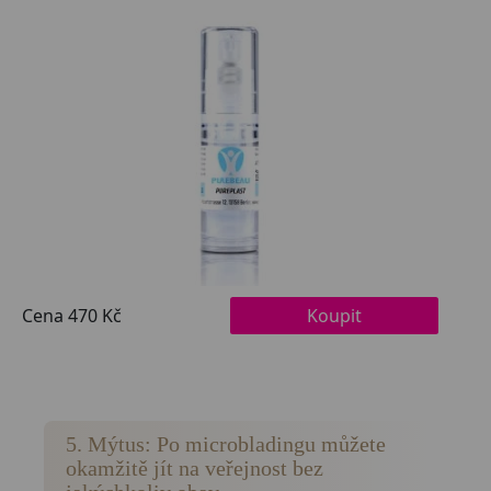
5. Mýtus: Po microbladingu můžete
okamžitě jít na veřejnost bez