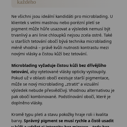
každého
Ne všichni jsou ideální kandidáti pro microblading. U
klientek s velmi mastnou nebo porézní pletí se
pigment může hůře usazovat a výsledek nemusí být
trvanlivý a ani linie chloupků nejsou zcela ostré. Také
u starších tetování obočí bývá technika microblading
méně vhodná – právě kvůli nutnosti kontrastu mezi
novými vlásky a čistou kůží bez tetování.
Microblading vyžaduje čistou kůži bez dřívějšího
tetování,
aby vytetované vlásky opticky vystoupily.
Pokud už v oblasti obočí existuje starší pigmentace,
může se nový microblading „ztratit“ a vizuální
výsledek nebude přesvědčivý. Vhodnou alternativou je
pak obočí kombinované. Podstínování obočí, které je
doplněno vlásky.
Kromě typu pleti a stavu pokožky hraje roli i kvalita
barvy.
Správný pigment se musí rychle a čistě usadit
v kůži a udržet si intenzitu bez migrace – tedy bez