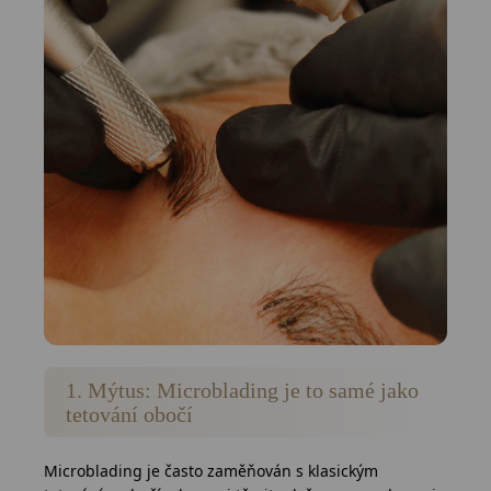
Salony
Přihlášení
1. Mýtus: Microblading je to samé jako
tetování obočí
Microblading je často zaměňován s klasickým