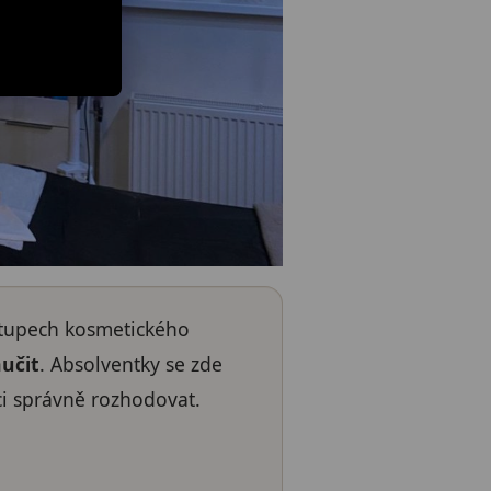
stupech kosmetického
učit
. Absolventky se zde
áci správně rozhodovat.