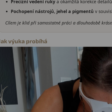
Precizní vedení ruky
a okamžitá korekce detailů
Pochopení nástrojů, jehel a pigmentů
v souvis
Cílem je klid při samostatné práci a dlouhodobě krásn
Jak výuka probíhá