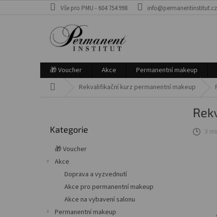
Přejít
Vše pro PMU - 604 754 998
info@permanentinstitut.c
na
obsah
🎁 Voucher
Akce
Permanentní makeup
Domů
Rekvalifikační kurz permanentní makeup
P
Rekv
o
Přeskočit
s
Kategorie
kategorie
3 mi
t
r
🎁 Voucher
a
Akce
n
Doprava a vyzvednutí
n
í
Akce pro permanentní makeup
p
Akce na vybavení salonu
a
Permanentní makeup