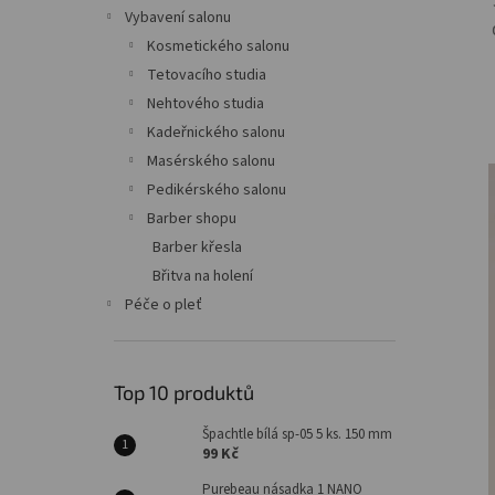
n
Vybavení salonu
e
Kosmetického salonu
l
Tetovacího studia
Nehtového studia
Kadeřnického salonu
Masérského salonu
Pedikérského salonu
Barber shopu
Barber křesla
Břitva na holení
Péče o pleť
Top 10 produktů
Špachtle bílá sp-05 5 ks. 150 mm
99 Kč
Purebeau násadka 1 NANO