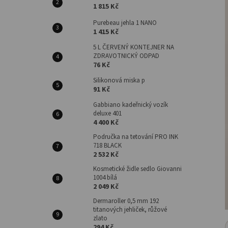
1 815 Kč
Purebeau jehla 1 NANO
1 415 Kč
5 L ČERVENÝ KONTEJNER NA
ZDRAVOTNICKÝ ODPAD
76 Kč
Silikonová miska p
91 Kč
Gabbiano kadeřnický vozík
deluxe 401
4 400 Kč
Područka na tetování PRO INK
718 BLACK
2 532 Kč
Kosmetické židle sedlo Giovanni
1004 bílá
2 049 Kč
Dermaroller 0,5 mm 192
titanových jehliček, růžové
zlato
294 Kč