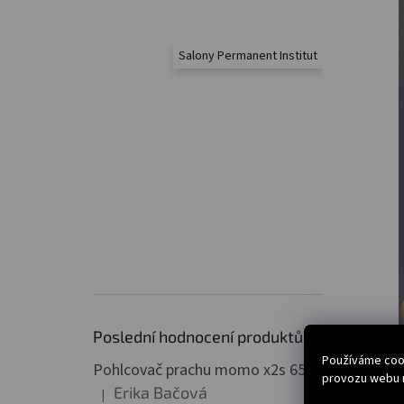
Salony Permanent Institut
Poslední hodnocení produktů
Používáme cook
Pohlcovač prachu momo x2s 65w profesionální bílý
provozu webu n
Erika Bačová
|
Hodnocení produktu je 5 z 5 hvězdiček.