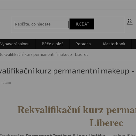
z
HLEDAT
Vybavení salonu
Péče o pleť
Poradna
Masterbook
Rekvalifikační kurz permanentní makeup - Liberec
alifikační kurz permanentní makeup -
n čtení
Rekvalifikační kurz perm
Liberec