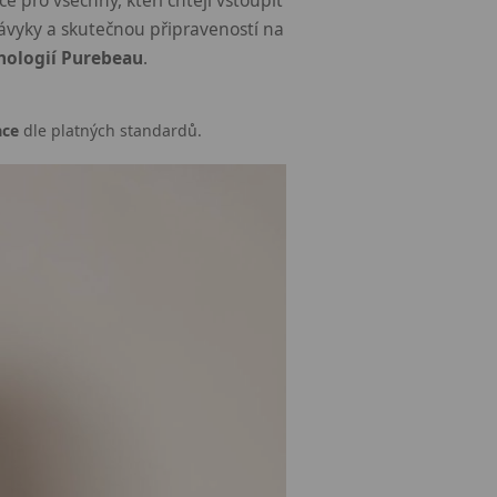
e pro všechny, kteří chtějí vstoupit
vyky a skutečnou připraveností na
ologií Purebeau
.
ace
dle platných standardů.