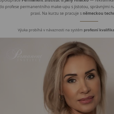
Spolupráce
Permanent Institut
&
Jany Hnátko
— rekvalifikac
do profese permanentního make-upu s jistotou, správnými ná
praxi. Na kurzu se pracuje s
německou techn
Výuka probíhá v návaznosti na systém
profesní kvalifik