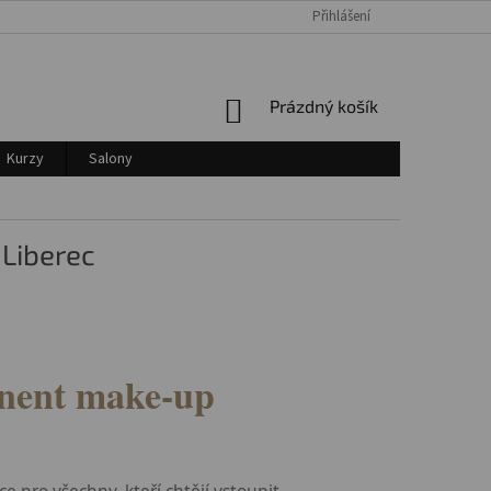
Přihlášení
Login
NÁKUPNÍ
Prázdný košík
KOŠÍK
Kurzy
Salony
 Liberec
anent make-up