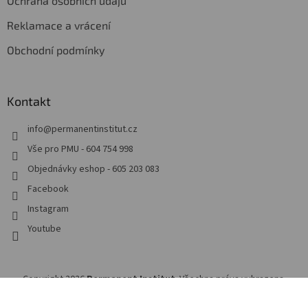
Ochrana osobních údajů
Reklamace a vrácení
Obchodní podmínky
Kontakt
info
@
permanentinstitut.cz
Vše pro PMU - 604 754 998
Objednávky eshop - 605 203 083
Facebook
Instagram
Youtube
Copyright 2026
Permanent Institut
. Všechna práva vyhrazena.