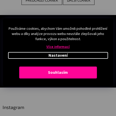
PŘEDCHOZÍ ČLÁNEK
DALŠÍ ČLÁNEK
Používáme cookies, abychom Vám umožnili pohodlné prohlížení
webu a díky analýze provozu webu neustále zlepšovali jeho
funkce, výkon a použitelnost.
Více informací
Nastavení
Souhlasím
Z
á
p
a
Instagram
t