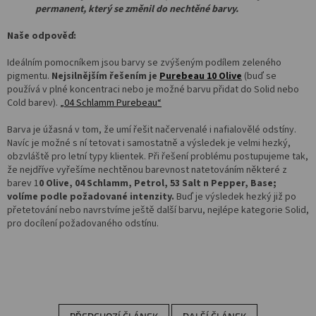
permanent, který se změnil do nechtěné barvy.
Salony
Naše odpověď:
Přihlášení
Ideálním pomocníkem jsou barvy se zvýšeným podílem zeleného
pigmentu.
Nejsilnějším řešením je
Purebeau 10 Olive
(buď se
používá v plné koncentraci nebo je možné barvu přidat do Solid nebo
Cold barev).
„04 Schlamm Purebeau“
Barva je úžasná v tom, že umí řešit načervenalé i nafialovělé odstíny.
Navíc je možné s ní tetovat i samostatně a výsledek je velmi hezký,
obzvláště pro letní typy klientek. Při řešení problému postupujeme tak,
že nejdříve vyřešíme nechtěnou barevnost natetováním některé z
barev 1
0 Olive, 04 Schlamm, Petrol, 53 Salt n Pepper, Base;
volíme podle požadované intenzity.
Buď je výsledek hezký již po
přetetování nebo navrstvíme ještě další barvu, nejlépe kategorie Solid,
pro docílení požadovaného odstínu.