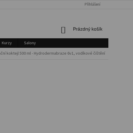
Přihlášení
Login
NÁKUPNÍ
Prázdný košík
KOŠÍK
Kurzy
Salony
ční koktejl 500 ml - Hydrodermabraze 6v1, vodíkové čištění