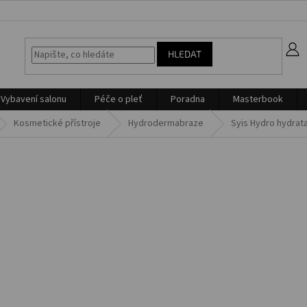
z
HLEDAT
Vybavení salonu
Péče o pleť
Poradna
Masterbook
Kosmetické přístroje
Hydrodermabraze
Syis Hydro hydrata