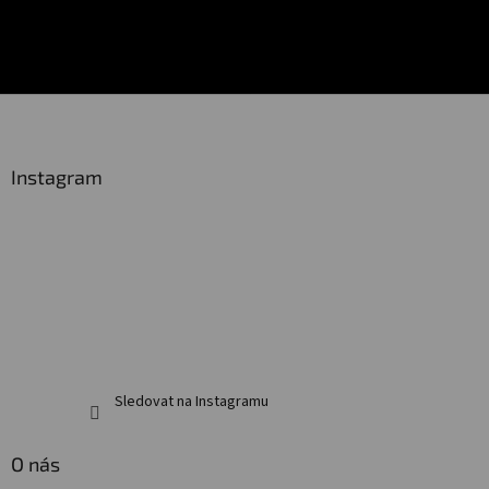
Z
á
p
a
Instagram
t
í
Sledovat na Instagramu
O nás