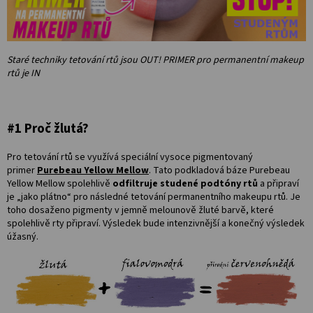
Salony
Přihlášení
Staré techniky tetování rtů jsou OUT! PRIMER pro permanentní makeup
rtů je IN
#1 Proč žlutá?
Pro tetování rtů se využívá speciální vysoce pigmentovaný
primer
Purebeau Yellow Mellow
. Tato podkladová báze Purebeau
Yellow Mellow spolehlivě
odfiltruje studené podtóny rtů
a připraví
je „jako plátno“ pro následné tetování permanentního makeupu rtů. Je
toho dosaženo pigmenty v jemně melounově žluté barvě, které
spolehlivě rty připraví. Výsledek bude intenzivnější a konečný výsledek
úžasný.