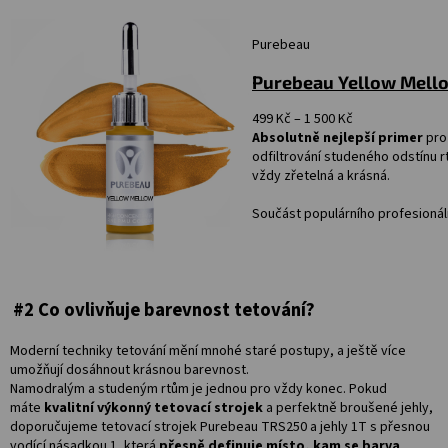
Purebeau
Purebeau Yellow Mell
499
Kč
–
1 500
Kč
Absolutně nejlepší primer
pro
odfiltrování studeného odstínu r
vždy zřetelná a krásná.
Součást populárního profesioná
#2 Co ovlivňuje barevnost tetování?
Moderní techniky tetování mění mnohé staré postupy, a ještě více
umožňují dosáhnout krásnou barevnost.
Namodralým a studeným rtům je jednou pro vždy konec. Pokud
máte
kvalitní výkonný tetovací strojek
a perfektně broušené jehly,
doporučujeme tetovací strojek Purebeau TRS250 a jehly 1T s přesnou
vodící násadkou 1, která
přesně definuje místo, kam se barva