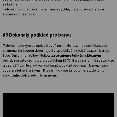
zatetuje
.
Tetování tímto strojkem a jehlami je rychlé, čisté, přehledné a se
sníženou bolestivostí.
#3 Dokonalý podklad pro barvu
Tetování takovým strojek zároveň minimální traumatizací kůže, což
znamená zkrácenou dobu hojení a spolehlivé a rychlé usazení barvy.
Speciální primer Yellow Mellow
zatetujeme lehkým skluzným
pohybem
tetovacího pera pod úhlem 90°C . Barva se jemně roztečkuje
„rozpráší“ do rtů a vytvoří dokonalý podklad pro finální barvu, která
bude zřetelnější a živější. Rty se nikdy nestanou příliš studenými,
ale
dlouhodobě velmi krásnými.