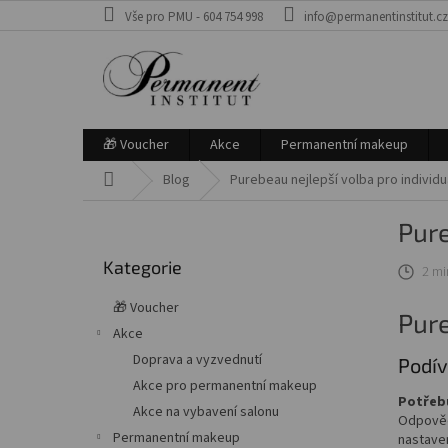
Přejít
Vše pro PMU - 604 754 998
info@permanentinstitut.c
na
obsah
🎁 Voucher
Akce
Permanentní makeup
Domů
Blog
Purebeau nejlepší volba pro individu
P
Pure
o
Přeskočit
s
Kategorie
kategorie
2 mi
t
r
🎁 Voucher
Pure
a
Akce
n
Doprava a vyzvednutí
n
Podív
í
Akce pro permanentní makeup
Potřebu
p
Akce na vybavení salonu
Odpověd
a
Permanentní makeup
nastaven