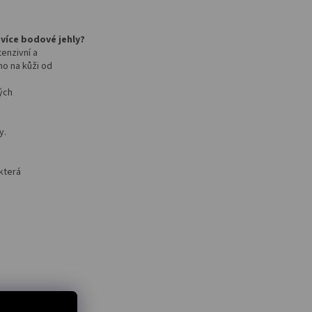
více bodové jehly?
enzivní a
o na kůži od
ých
y.
která
ÁNEK