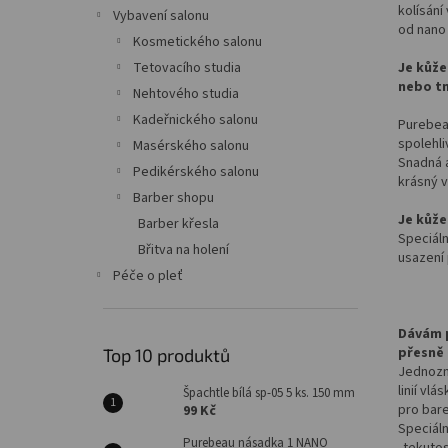
n
kolísání
Vybavení salonu
e
od nano
Kosmetického salonu
l
Je kůže
Tetovacího studia
nebo t
Nehtového studia
Kadeřnického salonu
Purebea
spolehli
Masérského salonu
Snadná a
Pedikérského salonu
krásný 
Barber shopu
Je kůže
Barber křesla
Speciáln
Břitva na holení
usazení
Péče o pleť
Dávám 
přesně 
Top 10 produktů
Jednozn
linií vl
Špachtle bílá sp-05 5 ks. 150 mm
pro bare
99 Kč
Speciáln
Purebeau násadka 1 NANO
„tekutos