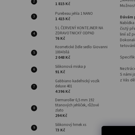
1 815 Kč
Možnost
Purebeau jehla 1 NANO
Dávám p
1 415 Kč
Nabídka 
5 L ČERVENÝ KONTEJNER NA
čistý p
ZDRAVOTNICKÝ ODPAD
linií až
76 Kč
Dokonal
tetování
Kosmetické židle sedlo Giovanni
1004 bílá
Specifik
2 048 Kč
Silikonová miska p
Neztráce
91 Kč
S námi 
z Vás dě
Gabbiano kadeřnický vozík
deluxe 401
4 396 Kč
Dermaroller 0,5 mm 192
titanových jehliček, růžové
zlato
294 Kč
Silikonový hrnek xs
73 Kč