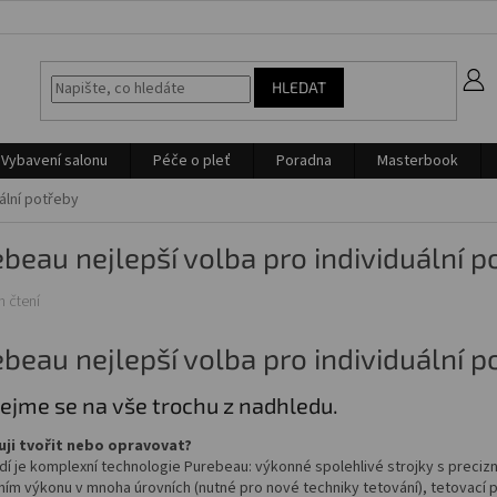
z
HLEDAT
Vybavení salonu
Péče o pleť
Poradna
Masterbook
ální potřeby
beau nejlepší volba pro individuální p
n čtení
beau nejlepší volba pro individuální p
ejme se na vše trochu z nadhledu.
ji tvořit nebo opravovat?
í je komplexní technologie Purebeau: výkonné spolehlivé strojky s preciz
ím výkonu v mnoha úrovních (nutné pro nové techniky tetování), tetovací 