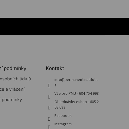
í podmínky
Kontakt
osobních údajů
info
@
permanentinstitut.c
z
e a vrácení
Vše pro PMU - 604 754 998
í podmínky
Objednávky eshop - 605 2
03 083
Facebook
Instagram