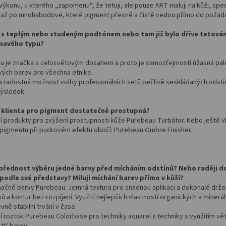
 výkonu, u kterého „zapomenu“, že tetuji, ale pouze ART maluji na kůži, speci
 až po mnohabodové, které pigment přesně a čistě vedou přímo do požad
 s teplým nebo studeným podtónem nebo tam již bylo dříve tetování
mavého typu?
u je značka s celosvětovým dosahem a proto je samozřejmostí úžasná pal
vých barev pro všechna etnika.
 radostná možnost volby profesionálních setů pečlivě seskládaných odstí
výsledek.
 klienta pro pigment dostatečně prostupná?
í produkty pro zvýšení prostupnosti kůže Purebeau Turbátor. Nebo ještě v
 pigmentu při pudrovém efektu obočí: Purebeau Ombre Finisher.
přednost výběru jedné barvy před mícháním odstínů? Nebo raději 
podle své představy? Miluji míchání barev přímo v kůží?
ačně barvy Purebeau. Jemná textura pro snadnou aplikaci a dokonalé drže
ásků a kontur bez rozpíjení. Využití nejlepších vlastností organických a minerá
vně stabilní trvání v čase.
í roztok Purebeau Colorbase pro techniky aquarel a techniky s využitím vět
ti“ barev.