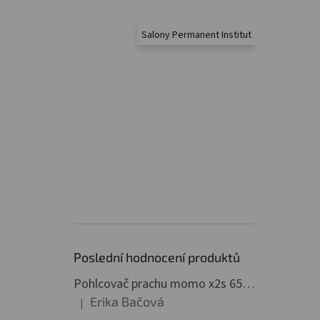
Salony Permanent Institut
Poslední hodnocení produktů
Pohlcovač prachu momo x2s 65w profesionální bílý
Erika Bačová
|
Hodnocení produktu je 5 z 5 hvězdiček.