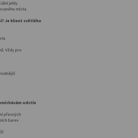
ální jehly
ovaného místa.
? Je klient světlého
eta
nů. Vždy pro
hodnější
domíchávám odstín
ní přesných
lních barev
ší