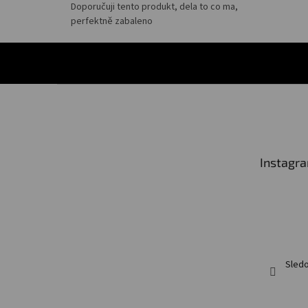
Doporučuji tento produkt, dela to co ma,
perfektně zabaleno
Z
á
p
a
t
Instagr
í
Sledo