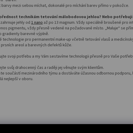
 barvy mezi sebou míchat, dokonalé pro míchání barev přímo v pokožce.
řednost technikám tetování málobodovou jehlou? Nebo potřebuji 
zahrnuje jehly od
1 nano
až po 13 magnum. Vždy speciálně broušené pro int
řenos pigmentu, vždy přesně vedené na požadované místo. „Maluje“ se přím
 po gradienty barevné výplně.
é technologie pro permanentní make-up včetně tetování vlasů a medicínsk
 prsních areol a barevných defektů kůže.
ujte svoji potřebu a my Vám sestavíme technologii přesně pro Vaše potřeb
jte svůj drahocenný čas a raději jej věnujte svým klientům.
jste součástí mezinárodního týmu a dostáváte úžasnou odbornou podporu, 
lá nejlepší v oboru.
PŘEDCHOZÍ ČLÁNEK
DALŠÍ ČL