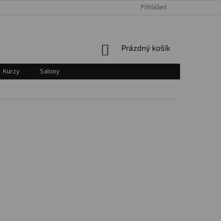
Přihlášení
Login
NÁKUPNÍ
Prázdný košík
KOŠÍK
Kurzy
Salony