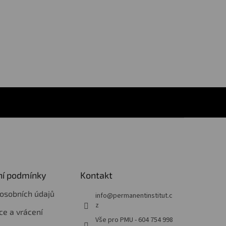
í podmínky
Kontakt
osobních údajů
info
@
permanentinstitut.c
z
e a vrácení
Vše pro PMU - 604 754 998