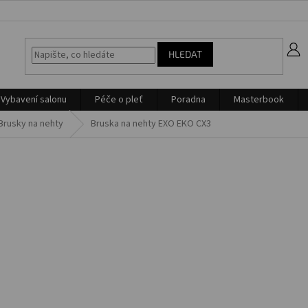
z
HLEDAT
Vybavení salonu
Péče o pleť
Poradna
Masterbook
Brusky na nehty
Bruska na nehty EXO EKO CX3