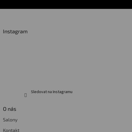
Z
á
p
a
Instagram
t
í
Sledovat na Instagramu
O nás
Salony
Kontakt