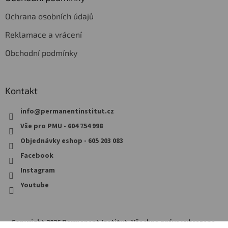
Ochrana osobních údajů
Reklamace a vrácení
Obchodní podmínky
Kontakt
info
@
permanentinstitut.cz
Vše pro PMU - 604 754 998
Objednávky eshop - 605 203 083
Facebook
Instagram
Youtube
Copyright 2026
Permanent Institut
. Všechna práva vyhrazena.