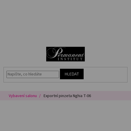
Přejít
🎁
na
Voucher
obsah
Akce
N
Permanentní
makeup
K
Vybavení
salonu
HLEDAT
Péče
o
pleť
Vybavení salonu
Exportní pinzeta Nghia T-06
Poradna
Masterbook
Kurzy