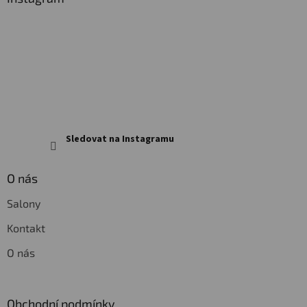
t
í
Sledovat na Instagramu
O nás
Salony
Kontakt
O nás
Obchodní podmínky