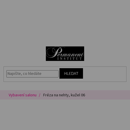
Přejít
🎁
na
Voucher
obsah
Akce
N
Permanentní
makeup
K
Vybavení
salonu
HLEDAT
Péče
o
pleť
Vybavení salonu
Fréza na nehty, kužel 06
Poradna
Masterbook
Kurzy