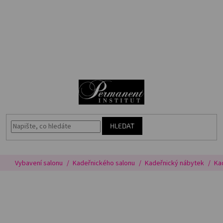
Přejít
🎁
na
Voucher
obsah
Akce
N
Permanentní
makeup
K
Vybavení
salonu
HLEDAT
Péče
o
pleť
Vybavení salonu
Kadeřnického salonu
Kadeřnický nábytek
Ka
Poradna
Masterbook
Kurzy