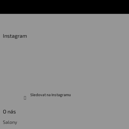
Z
á
p
a
Instagram
t
í
Sledovat na Instagramu
O nás
Salony