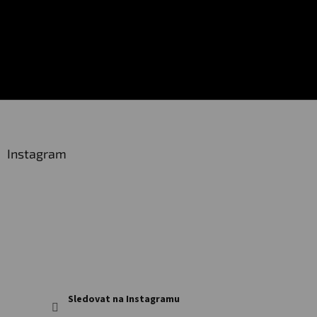
Z
á
p
a
Instagram
t
í
Sledovat na Instagramu