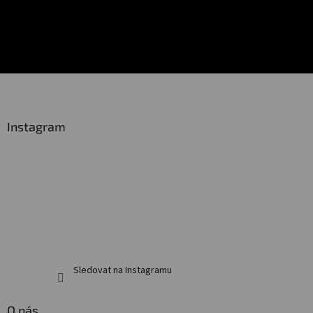
Z
á
p
a
Instagram
t
í
Sledovat na Instagramu
O nás