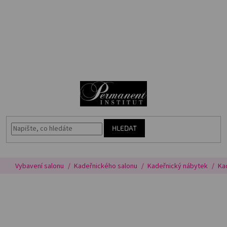
Přejít
🎁
na
Voucher
obsah
Akce
N
Permanentní
makeup
K
Vybavení
salonu
HLEDAT
Péče
o
pleť
Vybavení salonu
Kadeřnického salonu
Kadeřnický nábytek
Ka
Poradna
Masterbook
Kurzy