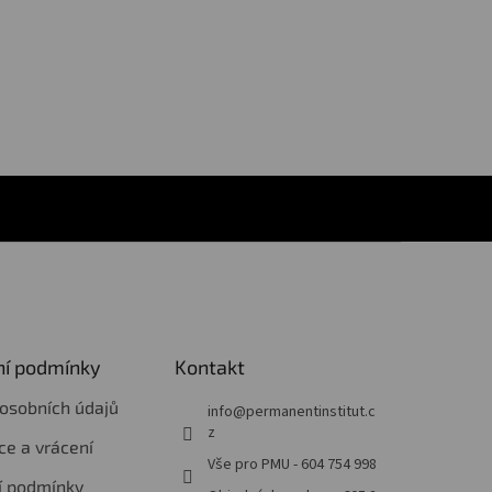
í podmínky
Kontakt
osobních údajů
info
@
permanentinstitut.c
z
e a vrácení
Vše pro PMU - 604 754 998
í podmínky