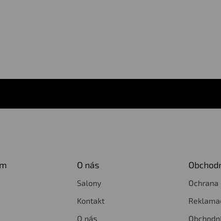
am
O nás
Obchodn
Salony
Ochrana 
Kontakt
Reklamac
O nás
Obchodn