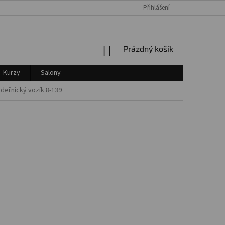
Přihlášení
Login
NÁKUPNÍ
Prázdný košík
KOŠÍK
Kurzy
Salony
deřnický vozík 8-139