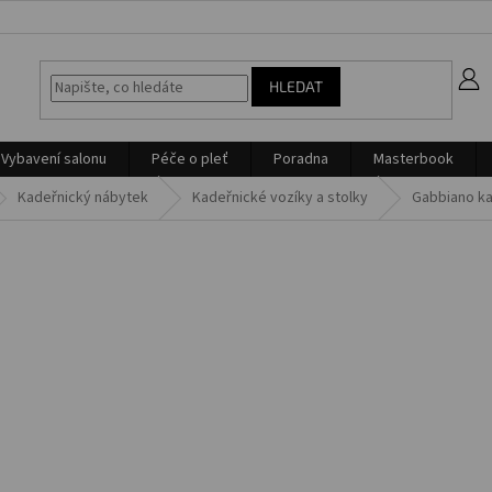
z
HLEDAT
Vybavení salonu
Péče o pleť
Poradna
Masterbook
Kadeřnický nábytek
Kadeřnické vozíky a stolky
Gabbiano ka