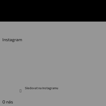
Z
á
p
a
Instagram
t
í
Sledovat na Instagramu
O nás