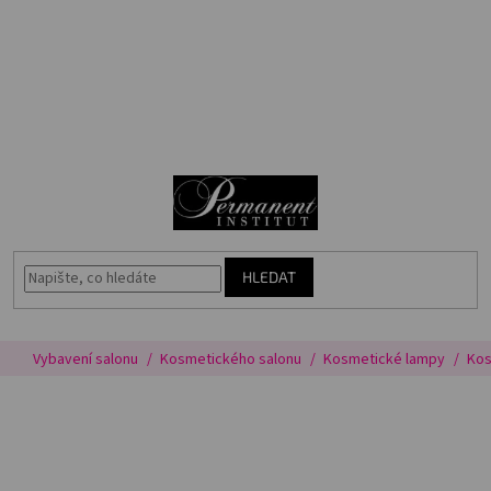
Přejít
🎁
na
Voucher
obsah
Akce
N
Permanentní
makeup
K
Vybavení
salonu
HLEDAT
Péče
o
pleť
Vybavení salonu
Kosmetického salonu
Kosmetické lampy
Kos
Poradna
Masterbook
Kurzy