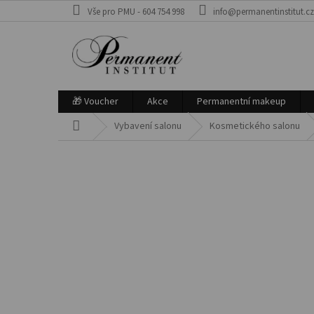
Přejít
Vše pro PMU - 604 754 998
info@permanentinstitut.c
na
obsah
🎁 Voucher
Akce
Permanentní makeup
Domů
Vybavení salonu
Kosmetického salonu