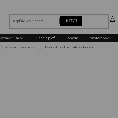
z
HLEDAT
Vybavení salonu
Péče o pleť
Poradna
Masterbook
Kosmetická křesla
Hydraulická kosmetická křesla