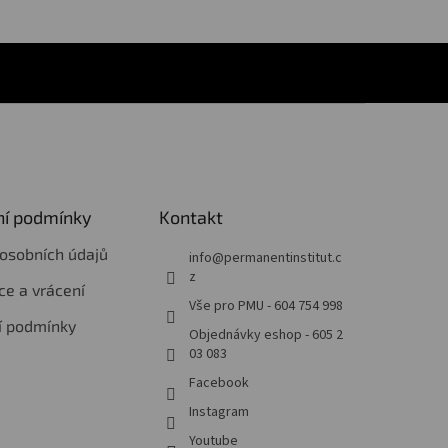
í podmínky
Kontakt
osobních údajů
info
@
permanentinstitut.c
z
e a vrácení
Vše pro PMU - 604 754 998
í podmínky
Objednávky eshop - 605 2
03 083
Facebook
Instagram
Youtube