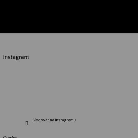
Z
á
p
a
Instagram
t
í
Sledovat na Instagramu
O nás