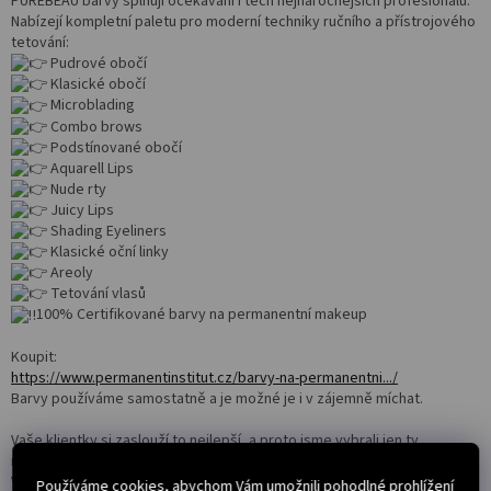
PUREBEAU barvy splňují očekávání i těch nejnáročnějších profesionálů.
Nabízejí kompletní paletu pro moderní techniky ručního a přístrojového
tetování:
Pudrové obočí
Klasické obočí
Microblading
Combo brows
Podstínované obočí
Aquarell Lips
Nude rty
Juicy Lips
Shading Eyeliners
Klasické oční linky
Areoly
Tetování vlasů
100% Certifikované barvy na permanentní makeup
Koupit:
https://www.permanentinstitut.cz/barvy-na-permanentni.../
Barvy používáme samostatně a je možné je i v zájemně míchat.
Vaše klientky si zaslouží to nejlepší, a proto jsme vybrali jen ty
nejkvalitnější pigmenty, které garantují dlouhotrvající a přirozený efekt.
Vaše umělecké schopnosti a naše barvy vytvoří nesmírně realistický
Používáme cookies, abychom Vám umožnili pohodlné prohlížení