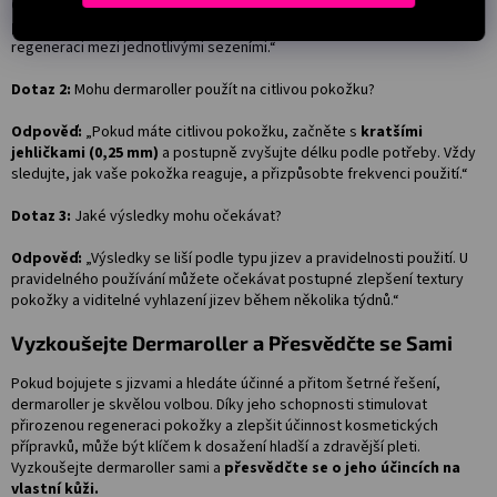
Odpověď:
„Pro ošetření již
dobře zhojených jizev doporučuji
používat dermaroller jednou týdně
. Pokožka potřebuje čas na
regeneraci mezi jednotlivými sezeními.“
Dotaz 2:
Mohu dermaroller použít na citlivou pokožku?
Odpověď:
„Pokud máte citlivou pokožku, začněte s
kratšími
jehličkami (0,25 mm)
a postupně zvyšujte délku podle potřeby. Vždy
sledujte, jak vaše pokožka reaguje, a přizpůsobte frekvenci použití.“
Dotaz 3:
Jaké výsledky mohu očekávat?
Odpověď:
„Výsledky se liší podle typu jizev a pravidelnosti použití. U
pravidelného používání můžete očekávat postupné zlepšení textury
pokožky a viditelné vyhlazení jizev během několika týdnů.“
Vyzkoušejte Dermaroller a Přesvědčte se Sami
Pokud bojujete s jizvami a hledáte účinné a přitom šetrné řešení,
dermaroller je skvělou volbou. Díky jeho schopnosti stimulovat
přirozenou regeneraci pokožky a zlepšit účinnost kosmetických
přípravků, může být klíčem k dosažení hladší a zdravější pleti.
Vyzkoušejte dermaroller sami a
přesvědčte se o jeho účincích na
vlastní kůži.