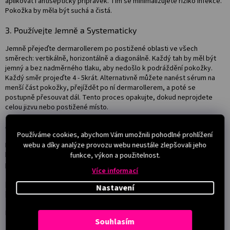
aplikovat i antiseptický přípravek. Tím se minimalizujete riziko infekce.
Pokožka by měla být suchá a čistá.
3. Používejte Jemně a Systematicky
Jemně přejeďte dermarollerem po postižené oblasti ve všech
směrech: vertikálně, horizontálně a diagonálně. Každý tah by měl být
jemný a bez nadměrného tlaku, aby nedošlo k podráždění pokožky.
Každý směr projeďte 4 - 5krát. Alternativně můžete nanést sérum na
menší část pokožky, přejíždět po ní dermarollerem, a poté se
postupně přesouvat dál. Tento proces opakujte, dokud neprojdete
celou jizvu nebo postižené místo.
4. Aplikujte Regenerační Sérum
Používáme cookies, abychom Vám umožnili pohodlné prohlížení
webu a díky analýze provozu webu neustále zlepšovali jeho
Po ošetření naneste na pokožku sérum s obsahem kyseliny
hyaluronové nebo jiných regeneračních složek. To pomůže zklidnit
funkce, výkon a použitelnost.
pokožku a podpoří regeneraci.
Více informací
Nejčastější Dotazy Zákazníků a Odpovědi
Nastavení
Profesionála
Dotaz 1:
Jak často bych měl dermaroller používat?
Souhlasím