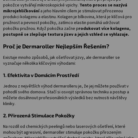
pokožce vytvářejí mikroskopické vpichy.
Tento proces se nazývá
mikrojehličkování
a jeho hlavním cílem je stimulovat přirozenou
produkci kolagenu a elastinu. Kolagen je bílkovina, která je klíčová pro
pružnost a pevnost pokožky, zatímco elastin pomáhá udržovat
pokožku pružnou. Když pokožka začne p
rodukovat více kolagenu,
postupně se zlepšuje textura jizev a jejich vzhled se vyhlazuje.
Proč je Dermaroller Nejlepším Řešením?
Existuje mnoho způsobů, jak ošetřovat jizvy, ale dermaroller se
vyznačuje několika klíčovými výhodami:
1. Efektivita v Domácím Prostředí
Jednou z největších výhod dermarolleru je, že jej můžete používat v
pohodlí svého domova. Stačí si osvojit správnou techniku a postup a
můžete dosáhnout profesionálních výsledků bez nutnosti návštěvy
kliniky.
2. Přirozená Stimulace Pokožky
Na rozdíl od chemických peelingů nebo laserových ošetření, které
mohou být agresivní, dermaroller stimuluje pokožku přirozeným