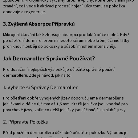
způsobem. Mikrojehličky vytvářejí drobné vpichy, které tělo vnímá jako
zranění, což vede k aktivaci procesů hojení. Díky tomu se pokožka
obnovuje a regeneruje.
3. Zvýšená Absorpce Přípravků
Mikrojehličkování také zlepšuje absorpci produktů péče o pleť. Když
po ošetření dermarollerem nanesete sérum nebo krém, účinné látky
proniknou hlouběji do pokožky a působí mnohem intenzivněji.
Jak Dermaroller Správně Používat?
Pro dosažení nejlepších výsledků je důležité správné použití
dermarolleru. Zde je návod, jak na to:
1. Vyberte si Správný Dermaroller
Pro ošetření dobře vyhojených jizev doporučujeme dermaroller s
jehličkami o délce 0,5 mm až 1,5 mm. Kratší jehličky jsou vhodné pro
povrchové jizvy, zatímco delší jehličky jsou účinnější na hlubší jizvy.
2. Připravte Pokožku
Před použitím dermarolleru důkladně očistěte pokožku. Výhodou je