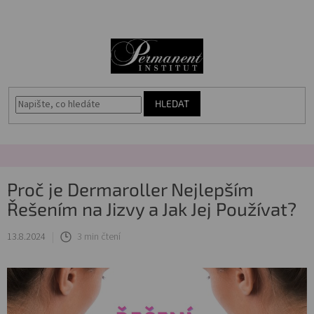
Přejít
🎁
N
na
Voucher
obsah
K
Akce
Permanentní
makeup
HLEDAT
Vybavení
salonu
Péče
Proč je Dermaroller Nejlepším
o
pleť
Řešením na Jizvy a Jak Jej Používat?
13.8.2024
3 min čtení
Poradna
Masterbook
Kurzy