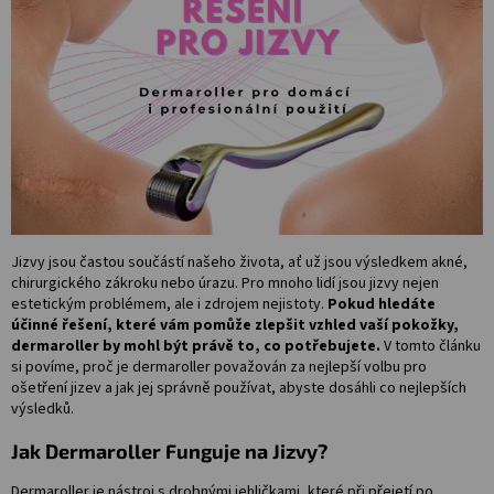
Salony
Přihlášení
Jizvy jsou častou součástí našeho života, ať už jsou výsledkem akné,
chirurgického zákroku nebo úrazu. Pro mnoho lidí jsou jizvy nejen
estetickým problémem, ale i zdrojem nejistoty.
Pokud hledáte
účinné řešení, které vám pomůže zlepšit vzhled vaší pokožky,
dermaroller by mohl být právě to, co potřebujete.
V tomto článku
si povíme, proč je dermaroller považován za nejlepší volbu pro
ošetření jizev a jak jej správně používat, abyste dosáhli co nejlepších
výsledků.
Jak Dermaroller Funguje na Jizvy?
Dermaroller je nástroj s drobnými jehličkami, které při přejetí po