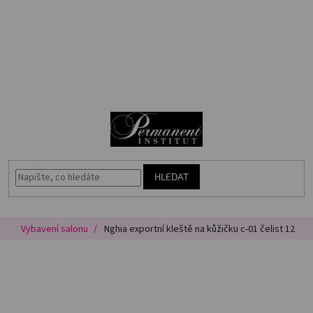
Přejít
🎁
na
Voucher
obsah
Akce
N
Permanentní
makeup
K
Vybavení
salonu
HLEDAT
Péče
o
pleť
Vybavení salonu
Nghia exportní kleště na kůžičku c-01 čelist 12
Poradna
Masterbook
Kurzy