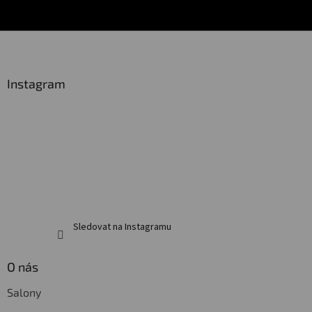
Z
á
p
a
Instagram
t
í
Sledovat na Instagramu
O nás
Salony