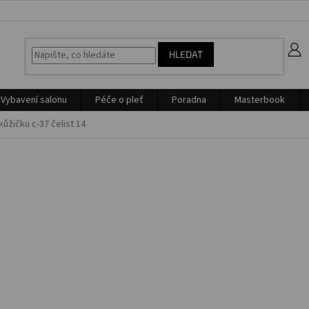
z
HLEDAT
Vybavení salonu
Péče o pleť
Poradna
Masterbook
kůžičku c-37 čelist 14