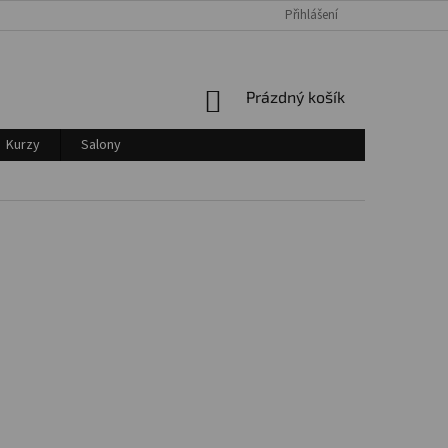
Přihlášení
Login
NÁKUPNÍ
Prázdný košík
KOŠÍK
Kurzy
Salony