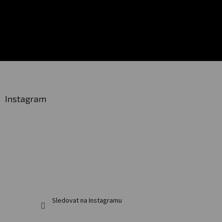
Z
á
p
a
Instagram
t
í
Sledovat na Instagramu