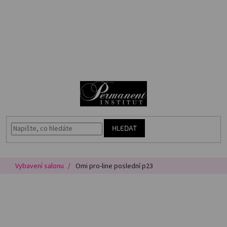
Přejít
🎁
na
Voucher
obsah
Akce
N
Permanentní
makeup
K
Vybavení
salonu
HLEDAT
Péče
o
pleť
Vybavení salonu
Omi pro-line poslední p23
Poradna
Masterbook
Kurzy