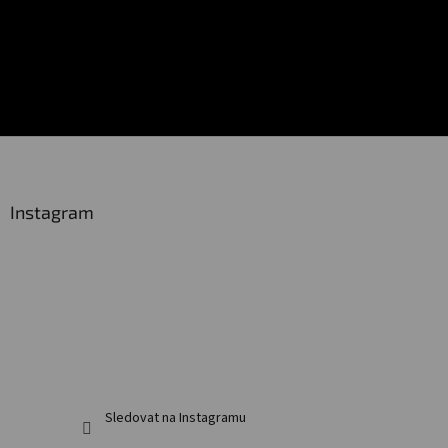
Z
á
p
a
Instagram
t
í
Sledovat na Instagramu