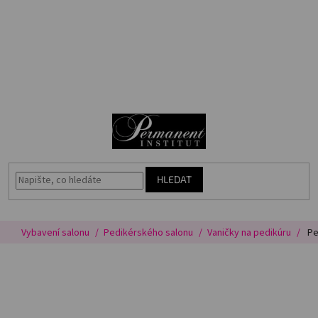
Přejít
🎁
na
Voucher
obsah
Akce
N
Permanentní
makeup
K
Vybavení
salonu
HLEDAT
Péče
o
pleť
Vybavení salonu
Pedikérského salonu
Vaničky na pedikúru
Pe
Poradna
Masterbook
Kurzy