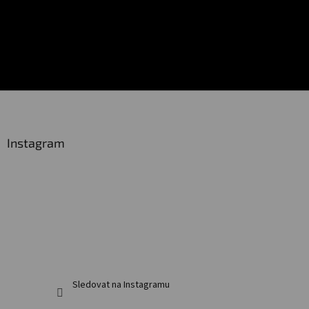
Z
á
p
a
Instagram
t
í
Sledovat na Instagramu