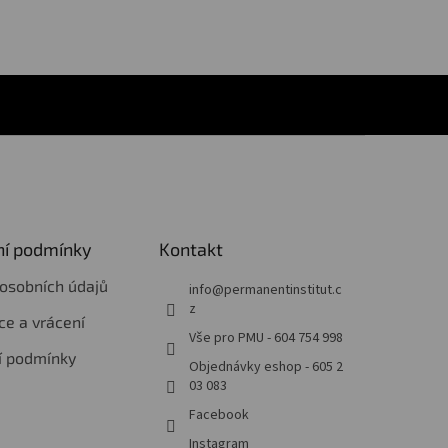
í podmínky
Kontakt
osobních údajů
info
@
permanentinstitut.c
z
e a vrácení
Vše pro PMU - 604 754 998
í podmínky
Objednávky eshop - 605 2
03 083
Facebook
Instagram