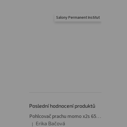
Salony Permanent Institut
Poslední hodnocení produktů
Pohlcovač prachu momo x2s 65w profesionální bílý
Erika Bačová
|
Hodnocení produktu je 5 z 5 hvězdiček.