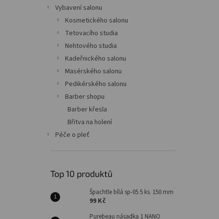
n
Vybavení salonu
e
Kosmetického salonu
l
Tetovacího studia
Nehtového studia
Kadeřnického salonu
Masérského salonu
Pedikérského salonu
Barber shopu
Barber křesla
Břitva na holení
Péče o pleť
Top 10 produktů
Špachtle bílá sp-05 5 ks. 150 mm
99 Kč
Purebeau násadka 1 NANO