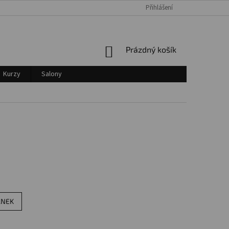
Přihlášení
Login
NÁKUPNÍ
Prázdný košík
KOŠÍK
Kurzy
Salony
ÁNEK