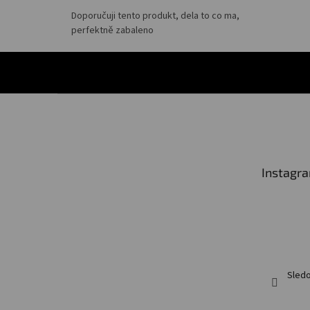
Doporučuji tento produkt, dela to co ma,
perfektně zabaleno
Z
á
p
a
t
Instagr
í
Sledo