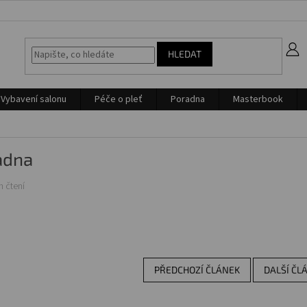
z
HLEDAT
Vybavení salonu
Péče o pleť
Poradna
Masterbook
adna
n čtení
PŘEDCHOZÍ ČLÁNEK
DALŠÍ ČL