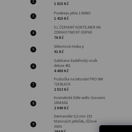
1 815 Kč
Purebeau jehla 1 NANO
1 415 Kč
5 L ČERVENÝ KONTEJNER NA
ZDRAVOTNICKÝ ODPAD
76 Kč
Silikonová miska p
91 Kč
Gabbiano kadeřnický vozík
deluxe 401
4 400 Kč
Područka na tetování PRO INK
718 BLACK
2 532 Kč
Kosmetické židle sedlo Giovanni
1004 bílá
2 049 Kč
Dermaroller 0,5 mm 192
titanových jehliček, růžové
zlato
294 Kč