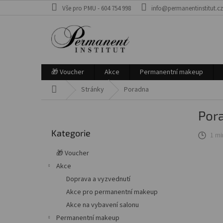
Přejít
Vše pro PMU - 604 754 998
info@permanentinstitut.c
na
obsah
🎁 Voucher
Akce
Permanentní makeup
Domů
Stránky
Poradna
P
Por
o
Přeskočit
s
Kategorie
kategorie
1 mi
t
r
🎁 Voucher
a
Akce
n
Doprava a vyzvednutí
n
í
Akce pro permanentní makeup
p
Akce na vybavení salonu
a
Permanentní makeup