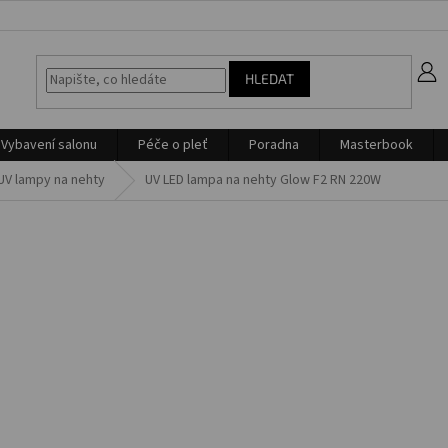
z
HLEDAT
Vybavení salonu
Péče o pleť
Poradna
Masterbook
UV lampy na nehty
UV LED lampa na nehty Glow F2 RN 220W