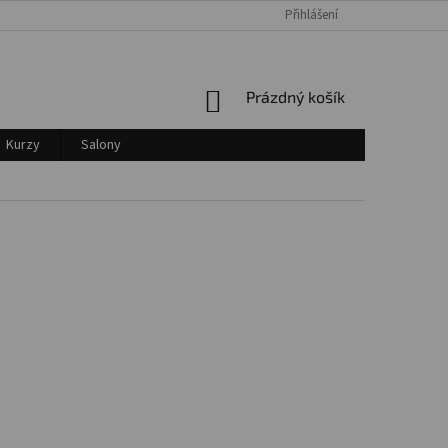
Přihlášení
Login
NÁKUPNÍ
Prázdný košík
KOŠÍK
Kurzy
Salony