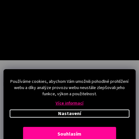
Salony
Přihlášení
Z
á
p
Používáme cookies, abychom Vám umožnili pohodlné prohlížení
a
Instagram
webu a díky analýze provozu webu neustále zlepšovali jeho
t
funkce, výkon a použitelnost.
í
Více informací
Nastavení
Souhlasím