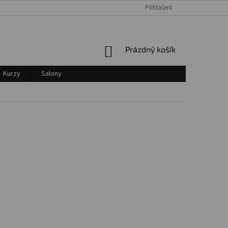
Přihlášení
Login
NÁKUPNÍ
Prázdný košík
KOŠÍK
Kurzy
Salony