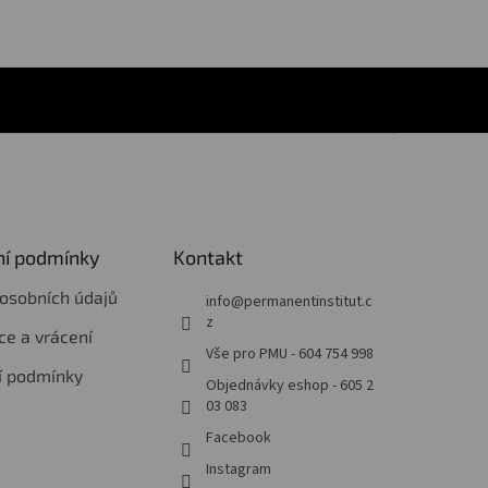
í podmínky
Kontakt
osobních údajů
info
@
permanentinstitut.c
z
e a vrácení
Vše pro PMU - 604 754 998
í podmínky
Objednávky eshop - 605 2
03 083
Facebook
Instagram