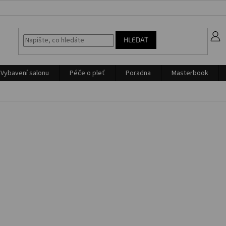
z
HLEDAT
Vybavení salonu
Péče o pleť
Poradna
Masterbook