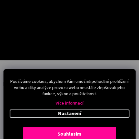
Salony
Přihlášení
Z
á
p
Používáme cookies, abychom Vám umožnili pohodlné prohlížení
a
Instagram
webu a díky analýze provozu webu neustále zlepšovali jeho
t
funkce, výkon a použitelnost.
í
Více informací
Nastavení
Souhlasím