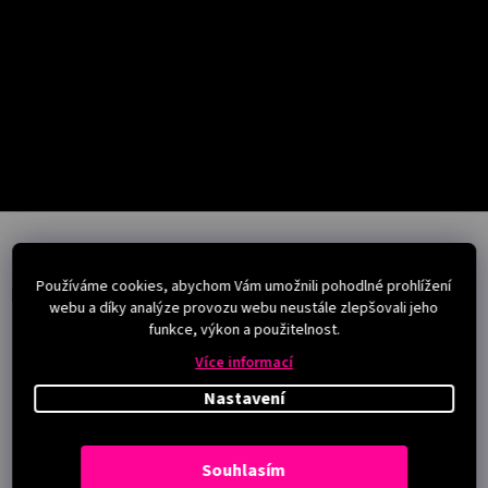
Salony
Přihlášení
Z
á
p
Používáme cookies, abychom Vám umožnili pohodlné prohlížení
a
Instagram
webu a díky analýze provozu webu neustále zlepšovali jeho
t
funkce, výkon a použitelnost.
í
Více informací
Nastavení
Souhlasím