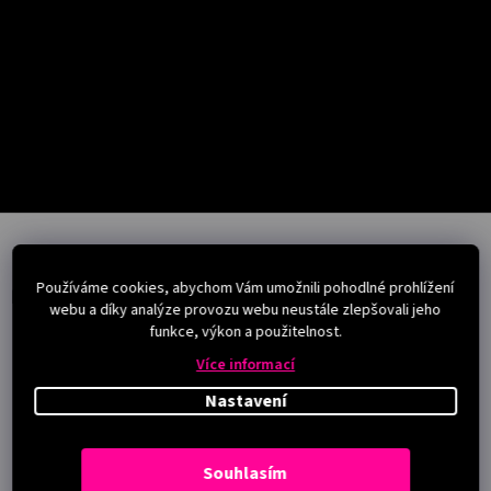
Salony
Přihlášení
Z
á
p
Používáme cookies, abychom Vám umožnili pohodlné prohlížení
a
Instagram
webu a díky analýze provozu webu neustále zlepšovali jeho
t
funkce, výkon a použitelnost.
í
Více informací
Nastavení
Souhlasím