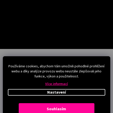
Salony
Přihlášení
Z
á
p
Používáme cookies, abychom Vám umožnili pohodlné prohlížení
a
Instagram
webu a díky analýze provozu webu neustále zlepšovali jeho
t
funkce, výkon a použitelnost.
í
Více informací
Nastavení
Souhlasím