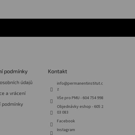
í podmínky
Kontakt
osobních údajů
info
@
permanentinstitut.c
z
e a vrácení
Vše pro PMU - 604 754 998
í podmínky
Objednávky eshop - 605 2
03 083
Facebook
Instagram