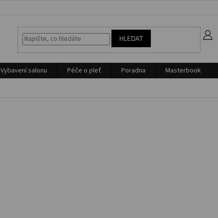
z
HLEDAT
Vybavení salonu
Péče o pleť
Poradna
Masterbook