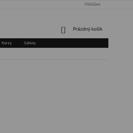
Přihlášení
Login
NÁKUPNÍ
Prázdný košík
KOŠÍK
Kurzy
Salony