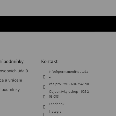
í podmínky
Kontakt
osobních údajů
info
@
permanentinstitut.c
z
e a vrácení
Vše pro PMU - 604 754 998
í podmínky
Objednávky eshop - 605 2
03 083
Facebook
Instagram