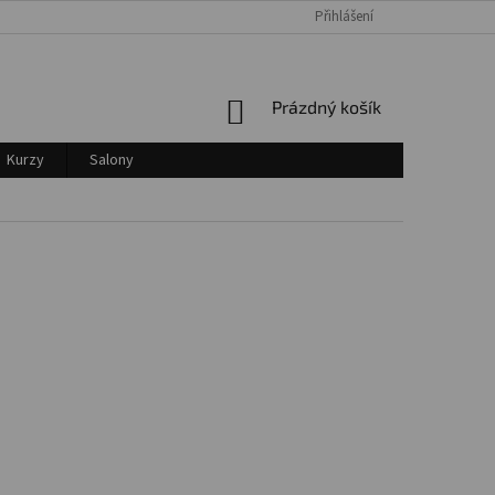
Přihlášení
Login
NÁKUPNÍ
Prázdný košík
KOŠÍK
Kurzy
Salony