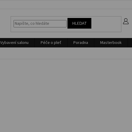
z
HLEDAT
Vybavení salonu
Péče o pleť
Poradna
Masterbook