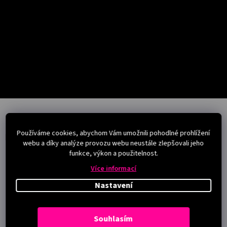
Salony
Přihlášení
Z
á
p
Používáme cookies, abychom Vám umožnili pohodlné prohlížení
a
Instagram
webu a díky analýze provozu webu neustále zlepšovali jeho
t
funkce, výkon a použitelnost.
í
Více informací
Nastavení
Souhlasím