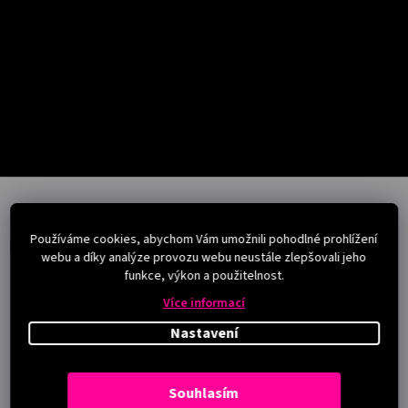
Salony
Přihlášení
Z
á
p
Používáme cookies, abychom Vám umožnili pohodlné prohlížení
a
Instagram
webu a díky analýze provozu webu neustále zlepšovali jeho
t
funkce, výkon a použitelnost.
í
Více informací
Nastavení
Souhlasím