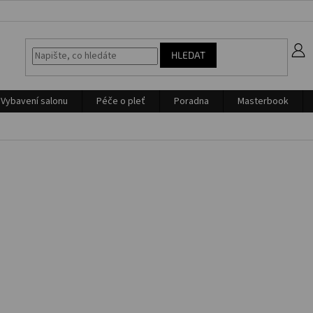
z
HLEDAT
Vybavení salonu
Péče o pleť
Poradna
Masterbook