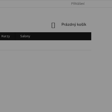
Přihlášení
Login
NÁKUPNÍ
Prázdný košík
KOŠÍK
Kurzy
Salony