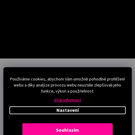
Salony
Přihlášení
Z
á
p
Používáme cookies, abychom Vám umožnili pohodlné prohlížení
a
Instagram
webu a díky analýze provozu webu neustále zlepšovali jeho
t
funkce, výkon a použitelnost.
í
Více informací
Nastavení
Souhlasím