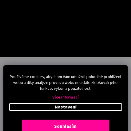
Salony
Přihlášení
Z
á
p
Používáme cookies, abychom Vám umožnili pohodlné prohlížení
a
Instagram
webu a díky analýze provozu webu neustále zlepšovali jeho
t
funkce, výkon a použitelnost.
í
Více informací
Nastavení
Souhlasím